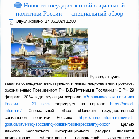
Новости государственной социальной
политики России — специальный обзор
Опубликовано: 17.05.2024 11:00
Руководствуясь
задачей освещения действующих и новых национальных проектов,
обозначенных Президентом РФ В.В.Путиным в Послании ФС РФ 29
февраля 2024 года редакция журнала
«Экономическая политика
России — 21 век»
формирует на портале
https://narod-
inform.ru/
Специальный обзор «Новости государственной
социальной политики России»
https://narod-inform.ru/novosti-
gosudarstvennoj-soczialnoj-politiki-rossii-speczialnyj-obzor/
Целью
данного бесплатного информационного ресурса является
демонстрация эффективных направлений деятельности