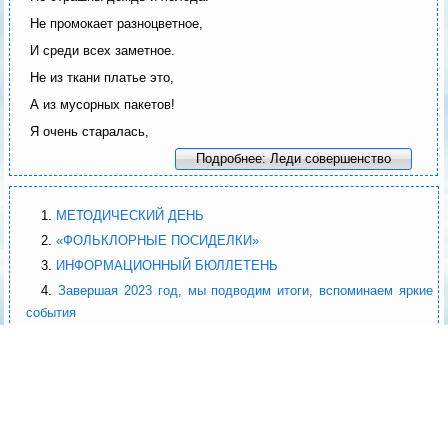
Не промокает разноцветное,
И среди всех заметное.
Не из ткани платье это,
А из мусорных пакетов!
Я очень старалась,
Подробнее: Леди совершенство
МЕТОДИЧЕСКИЙ ДЕНЬ
«ФОЛЬКЛОРНЫЕ ПОСИДЕЛКИ»
ИНФОРМАЦИОННЫЙ БЮЛЛЕТЕНЬ
Завершая 2023 год, мы подводим итоги, вспоминаем яркие
события
Страница 1 из 48
В начало
Назад
1
2
3
4
5
6
7
8
9
10
Вперед
В конец