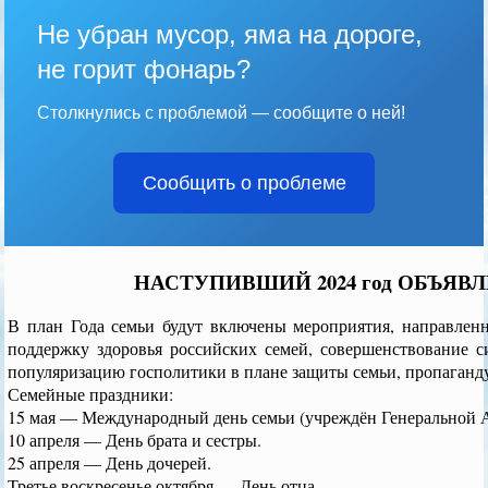
Не убран мусор, яма на дороге,
не горит фонарь?
Столкнулись с проблемой — сообщите о ней!
Сообщить о проблеме
НАСТУПИВШИЙ 2024 год ОБЪЯВ
В план Года семьи будут включены мероприятия, направленн
поддержку здоровья российских семей, совершенствование с
популяризацию госполитики в плане защиты семьи, пропаганд
Семейные праздники:
15 мая — Международный день семьи (учреждён Генеральной А
10 апреля — День брата и сестры.
25 апреля — День дочерей.
Третье воскресенье октября — День отца.