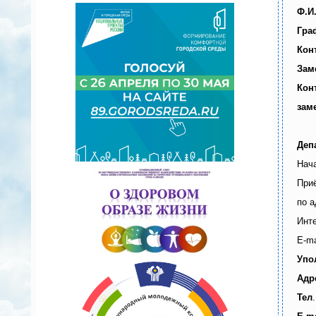
Ф.И
Гра
Кон
Зам
Кон
зам
Деп
Нач
Приё
по а
Инте
Е-ma
Упо
Адр
Тел