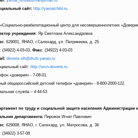
il:
yamal_ombudsman@mail.ru
циальный сайт:
http://yamalchild.ru
 «Социально-реабилитационный центр для несовершеннолетних «Доверие
ектор учреждения
: Яр Светлана Александровна
ес
: 629001, ЯНАО, г.Салехард, ул. Патрикеева, д. 25
.: (34922) 4-03-03,
Факс
: (34922) 4-03-03
il:
doverie.slh@dszb.yanao.ru
циальный сайт:
http://srcn-doverie.ru
фон «доверия» - 7-08-01.
ый общероссийский детский телефон «доверия» - 8-800-2000-122.
альная служба – 4-44-53
артамент по труду и социальной защите населения Администрации 
альник департамента:
Пирожок Игнат Павлович
ес
: 629008, ЯНАО, г. Салехард, ул. Матросова, д. 36
.: (34922) 3-57-08