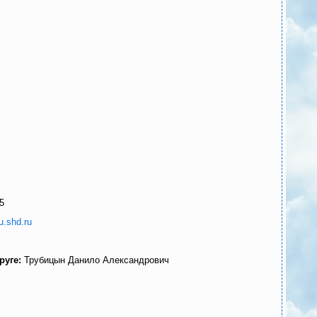
5
du.shd.ru
руге:
Трубицын Данило Александрович