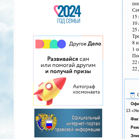
по
Се
15
10 
25 
Тре
8 
1 
По
22
22
Офи
13 «Ум
Фак
Реж
Эле