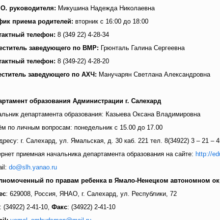
.О. руководителя:
Микушина Надежда Николаевна
фик приема родителей:
вторник с 16:00 до 18:00
тактный телефон:
8 (349 22) 4-28-34
еститель заведующего по ВМР:
Грюнталь Галина Сергеевна
тактный телефон:
8 (349-22) 4-28-20
еститель заведующего по АХЧ:
Манучарян Светлана Александровна
артамент образования Администрации г. Салехард
альник департамента образования: Казыева Оксана Владимировна
м по личным вопросам: понедельник с 15.00 до 17.00
дресу: г. Салехард, ул. Ямальская, д. 30 каб. 221 тел. 8(34922) 3 – 21 – 4
рнет приемная начальника департамента образования на сайте:
http://e
il:
do@slh.yanao.ru
лномоченный по правам ребенка в Ямало-Ненецком автономном ок
ес
: 629008, Россия, ЯНАО, г. Салехард, ул. Республики, 72
.: (34922) 2-41-10,
Факс
: (34922) 2-41-10