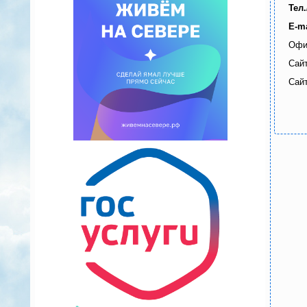
Тел
E-ma
Офи
Сай
Сай