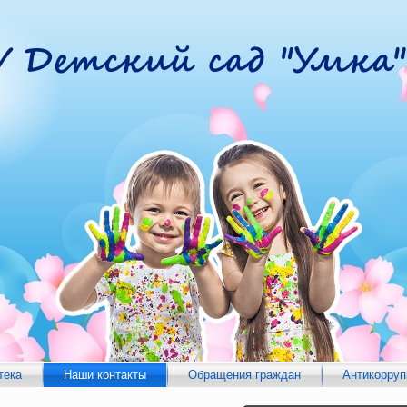
тека
Наши контакты
Обращения граждан
Антикорруп