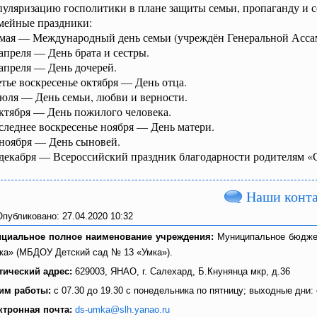
пуляризацию госполитики в плане защиты семьи, пропаганду и 
мейные праздники:
 мая — Международный день семьи (учреждён Генеральной Ассам
апреля — День брата и сестры.
апреля — День дочерей.
тье воскресенье октября — День отца.
июля — День семьи, любви и верности.
октября — День пожилого человека.
следнее воскресенье ноября — День матери.
 ноября — День сыновей.
 декабря — Всероссийский праздник благодарности родителям «С
Наши конт
Опубликовано: 27.04.2020 10:32
циальное полное наименование учреждения:
Муниципальное бюджет
ка» (МБДОУ Детский сад № 13 «Умка»).
тический адрес:
629003, ЯНАО, г. Салехард, Б.Кнунянца мкр, д.36
им работы:
с 07.30 до 19.30 с понедельника по пятницу; выходные дни:
ктронная почта:
ds-umka@slh.yanao.ru