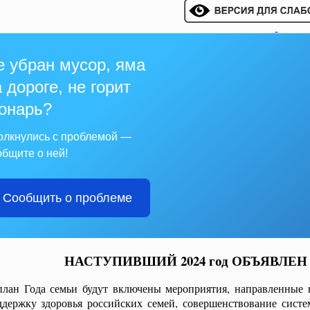
е убран мусор, яма
 дороге, не горит
онарь?
олкнулись с проблемой —
общите о ней!
Сообщить о проблеме
НАСТУПИВШИЙ 2024 год ОБЪЯВЛЕН
план Года семьи будут включены мероприятия, направленные н
ддержку здоровья российских семей, совершенствование систе