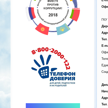
E-ma
Офи
ГКУ
Дир
Адр
Тел
Е-mа
Офи
Теле
Един
Соци
Деп
Нач
Адр
Тел