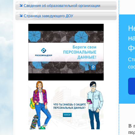
Сведения об образовательной организации
Страница заведующего ДОУ
Н
на
ф
Ст
со
В 
по