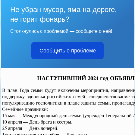
Не убран мусор, яма на дороге,
не горит фонарь?
Столкнулись с проблемой — сообщите о ней!
Сообщить о проблеме
НАСТУПИВШИЙ 2024 год ОБЪЯВ
В план Года семьи будут включены мероприятия, направленн
поддержку здоровья российских семей, совершенствование с
популяризацию госполитики в плане защиты семьи, пропаганд
Семейные праздники:
15 мая — Международный день семьи (учреждён Генеральной А
10 апреля — День брата и сестры.
25 апреля — День дочерей.
Третье воскресенье октября — День отца.